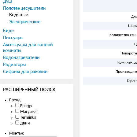
Душ
Полотенцесушители
Водяные
Дл
Электрические
Шир
Биде
Количество сек
Писсуары
Аксессуары для ванной
Ц
комнаты
Поворот
Водонагреватели
Комплекта
Радиаторы
Сифоны для раковин
Производит
Гаран
РАСШИРЕННЫЙ ПОИСК
Бренд
Energy
Margaroli
Terminus
Двин
Монтаж