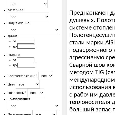
Материал
Предназначен дл
душевых. Полот
Подключение
системе отоплен
Полотенцесушит
Длина
от
стали марки AIS
до
подверженного 
Ширина
агрессивную сре
от
Сварной шов ко
до
методом TIG (св
Количество секций
международному
Цвет
использования в
Поворотный
с рабочим давле
Комплектация
теплоносителя д
больший запас 
Производитель